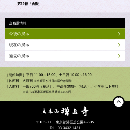
第69幅「禽獣」
企画展情報
今後の展示
現在の展示
過去の展示
［開館時間］平日 11:00～15:00、土日祝 10:00～16:00
［休館日］火曜日
※火曜日が祝日の場合は開館
［入館料］一般700円（税込）、中高生300円（税込）、小学生以下無料
※徳川将軍家墓所拝観共通券1,000円
〒105-0011 東京都港区芝公園4-7-35
Tel：03-3432-1431