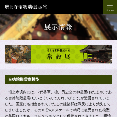
台徳院殿霊廟模型
増上寺境内には、2代将軍、徳川秀忠公の御霊屋(おたまや)であ
る台徳院殿霊廟(たいとくいんでんれいびょう)が造営されていま
した。国宝にも指定されていたこの建築群は戦災により焼失して
しまいましたが、その10分の1スケールで精巧に復元された模型
が英国ロイヤル・コレクションとして保管されてきました。明治