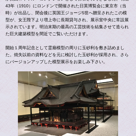
43年（1910）にロンドンで開催された日英博覧会に東京市（当
時）が出品し、閉会後に英国王ジョージ5世へ贈呈されたこの模
型が、女王陛下より増上寺に長期貸与され、展示室中央に常設展
示されています。明治末期の最高の工芸技術を結集させて造られ
た巨大建築模型を間近でご覧いただけます。
開始１周年記念として霊廟模型の周りに玉砂利を敷き詰めまし
た。焼失以前の資料などを元に検討した玉砂利が採用され、さら
にバージョンアップした模型展示をお楽しみ下さい。