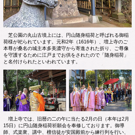
芝公園の丸山古墳上には、円山随身稲荷と呼ばれる御稲
荷様が祀られています。元和2年（1616年）、増上寺のご
本尊が桑名の城主本多美濃守から寄進された折り、ご尊像
を守護するために江戸までお供をされたので「随身稲荷」
と名付けられたといわれています。
増上寺では、旧暦の二の午に当たる2月の日（本年は2月
15日）に円山随身稲荷祈願会を奉修しております。御導
師、式楽衆、講中、檀信徒が安国殿前から練行列を行い、