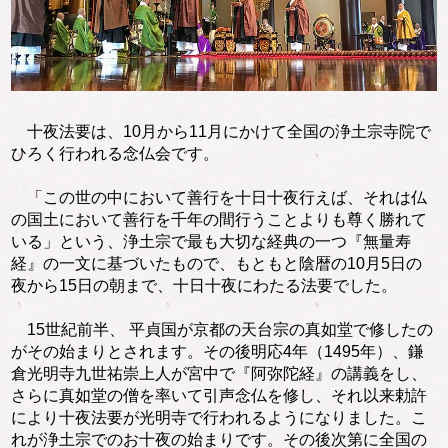
十夜法要は、10月から11月にかけて全国の浄土宗寺院で
ひろく行われる念仏会です。
「この世の中において善行を十日十夜行えば、それは仏
の国土において善行を千年の間行うことよりも尊く勝れて
いる」という、浄土宗で最も大切な経典の一つ『無量寿
経』の一文に基づいたもので、もともと陰暦の10月5日の
夜から15日の朝まで、十日十夜にわたる法要でした。
15世紀前半、 平貞国が京都の天台宗の真如堂で修したの
がその始まりとされます。その後明応4年（1495年）、鎌
倉光明寺九世祐崇上人が宮中で『阿弥陀経』の講義をし、
さらに真如堂の僧を率いて引声念仏を修し、それ以来勅許
により十夜法要が光明寺で行われるようになりました。こ
れが浄土宗でのお十夜の始まりです。その後次第に全国の