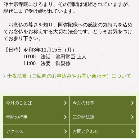
浄土宗寺院にひろまり、その期間は短縮されていますが、
現代にまで受け継がれています。
お念仏の尊さを知り、阿弥陀様への感謝の気持ちを込め
てお念仏をお称えする大切な法会です。どうぞお気をつけ
てお参り下さい。
【日時】令和3年11月15日（月）
10:00 法話 池田常臣 上人
11:00 法要 御親修
十夜法要（ご回向のお申込みやお問い合わせ）について
今月のことば
今月の行事
年間の行事
三分間法話
アクセス
お問い合わせ