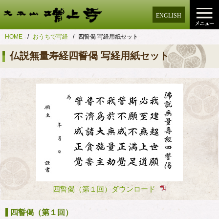
ENGLISH
HOME
おうちで写経
四誓偈 写経用紙セット
仏説無量寿経四誓偈 写経用紙セット
四誓偈（第１回）ダウンロード
四誓偈（第１回）