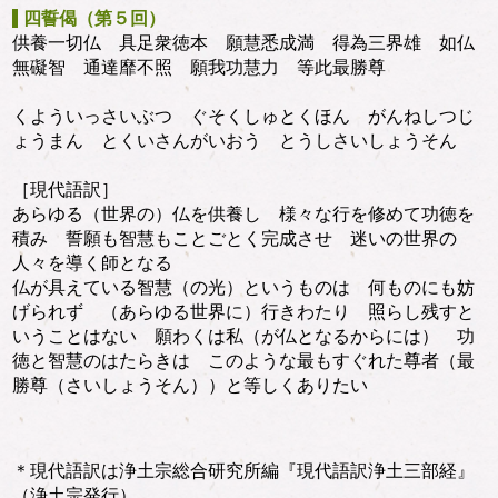
四誓偈（第５回）
供養一切仏 具足衆徳本 願慧悉成満 得為三界雄 如仏
無礙智 通達靡不照 願我功慧力 等此最勝尊
くよういっさいぶつ ぐそくしゅとくほん がんねしつじ
ょうまん とくいさんがいおう とうしさいしょうそん
［現代語訳］
あらゆる（世界の）仏を供養し 様々な行を修めて功徳を
積み 誓願も智慧もことごとく完成させ 迷いの世界の
人々を導く師となる
仏が具えている智慧（の光）というものは 何ものにも妨
げられず （あらゆる世界に）行きわたり 照らし残すと
いうことはない 願わくは私（が仏となるからには） 功
徳と智慧のはたらきは このような最もすぐれた尊者（最
勝尊（さいしょうそん））と等しくありたい
＊現代語訳は浄土宗総合研究所編『現代語訳浄土三部経』
（浄土宗発行）