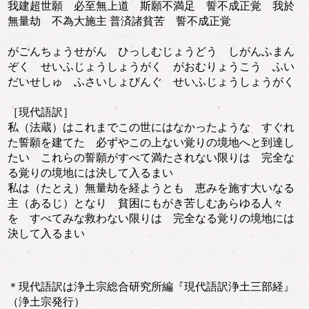
我建超世願 必至無上道 斯願不満足 誓不成正覚 我於
無量劫 不為大施主 普済諸貧苦 誓不成正覚
がごんちょうせがん ひっしむじょうどう しがんふまん
ぞく せいふじょうしょうがく がおむりょうこう ふい
だいせしゅ ふさいしょびんぐ せいふじょうしょうがく
［現代語訳］
私（法蔵）はこれまでこの世にはなかったような すぐれ
た誓願を建てた 必ずやこの上ない覚りの境地へと到達し
たい これらの誓願がすべて満たされない限りは 完全な
る覚りの境地には決して入るまい
私は（たとえ）無量劫を経ようとも 恵みを施す大いなる
主（あるじ）となり 貧困にもがき苦しむあらゆる人々
を すべてみな救わない限りは 完全なる覚りの境地には
決して入るまい
＊現代語訳は浄土宗総合研究所編『現代語訳浄土三部経』
（浄土宗発行）