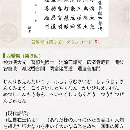
四誓偈（第３回）ダウンロード
四誓偈（第３回）
神力演大光 普照無際土 消除三垢冥 広済衆厄難 開彼
智慧眼 滅此昏盲闇 閉塞諸悪道 通達善趣門
じんりきえんだいこう ふしょうむさいど しょうじょさ
んくみょう こうさいしゅやくなん かいひちえいげん
めつしこんもうあん へいそくしょあくどう つうだつぜ
んじゅもん
［現代語訳］
（世自在王仏よ） （あなた様のように仏たる者は）人知
を超えた強大な力を用いて大いなる光を放ち 無限の彼方