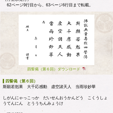
62ページ9行目から、63ページ6行目まで転載。
四誓偈（第６回）ダウンロード
四誓偈（第６回）
斯願若剋果 大千応感動 虚空諸天人 当雨珍妙華
しがんにゃっこっか だいせんおうかんどう こくうしょ
うてんにん とううちんみょうけ