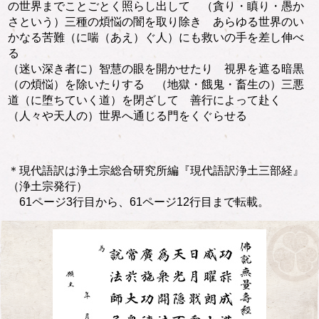
の世界までことごとく照らし出して （貪り・瞋り・愚か
さという）三種の煩悩の闇を取り除き あらゆる世界のい
かなる苦難（に喘（あえ）ぐ人）にも救いの手を差し伸べ
る
（迷い深き者に）智慧の眼を開かせたり 視界を遮る暗黒
（の煩悩）を除いたりする （地獄・餓鬼・畜生の）三悪
道（に堕ちていく道）を閉ざして 善行によって赴く
（人々や天人の）世界へ通じる門をくぐらせる
＊現代語訳は浄土宗総合研究所編『現代語訳浄土三部経』
（浄土宗発行）
61ページ3行目から、61ページ12行目まで転載。