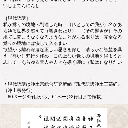
いしょてんにんし
［現代語訳］
私が覚りの境地へ到達した時 （仏としての我が）名があ
らゆる世界を超えて（響きわたり） （その響きが）その
果てに聞こえなくなるようなことがある限りは 完全なる
覚りの境地には決して入るまい
欲望から離れ深遠な正しい思念を保ち 清らかな智慧を具
え（尊い）梵行を修め この上ない覚りの境地を得ようと
志して あらゆる天人や人々を導く師に（私は）なりたい
＊現代語訳は浄土宗総合研究所編『現代語訳浄土三部経』
（浄土宗発行）
60ページ8行目から、61ページ2行目まで転載。