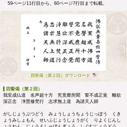
59ページ11行目から、60ページ7行目まで転載。
四誓偈（第２回）ダウンロード
四誓偈（第２回）
我至成仏道 名声超十方 究竟靡所聞 誓不成正覚 離欲
深正念 浄慧修梵行 志求無上道 為諸天人師
がしじょうぶつどう みょうしょうちょうじっぽう くき
ょうみしょもん せいふじょうしょうがく りよくじんし
ょうねん じょうえしゅぼんぎょう しぐむじょうどう