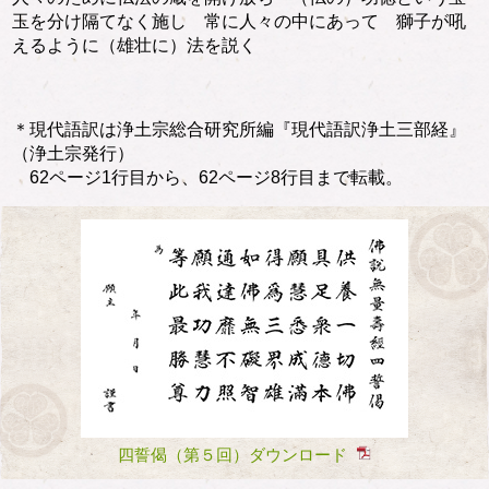
玉を分け隔てなく施し 常に人々の中にあって 獅子が吼
えるように（雄壮に）法を説く
＊現代語訳は浄土宗総合研究所編『現代語訳浄土三部経』
（浄土宗発行）
62ページ1行目から、62ページ8行目まで転載。
四誓偈（第５回）ダウンロード