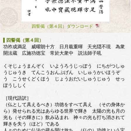
四誓偈（第４回）ダウンロード
四誓偈（第４回）
功祚成満足 威曜朗十方 日月戢重暉 天光隠不現 為衆
開法蔵 広施功徳宝 常於大衆中 説法師子吼
くそじょうまんぞく いようろうじっぽう にちがつしゅ
うじゅうき てんこうおんぷげん いしゅうかいほうぞ
う こうせくどくほう じょうおだいしゅうじゅう せっ
ぽうししく
［現代語訳］
（仏として具えるべき）功徳をすべて具え （その身体か
ら）発せられる光はあらゆる世界で輝き 太陽の光も月の
光も（その輝きに）飲み込まれ 神々の光も打ち消されて
輝きを失う（ほど）である
人々のために仏法の蔵を開け放ち （仏の）功徳という宝