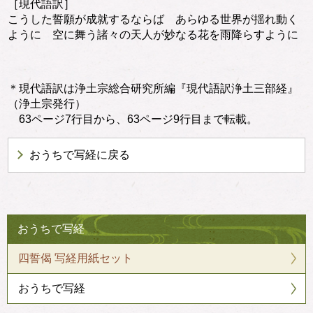
［現代語訳］
こうした誓願が成就するならば あらゆる世界が揺れ動く
ように 空に舞う諸々の天人が妙なる花を雨降らすように
＊現代語訳は浄土宗総合研究所編『現代語訳浄土三部経』
（浄土宗発行）
63ページ7行目から、63ページ9行目まで転載。
おうちで写経に戻る
おうちで写経
四誓偈 写経用紙セット
おうちで写経