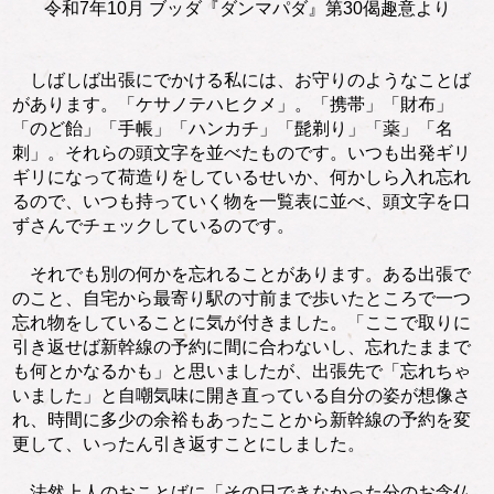
令和7年10月 ブッダ『ダンマパダ』第30偈趣意より
しばしば出張にでかける私には、お守りのようなことば
があります。「ケサノテハヒクメ」。「携帯」「財布」
「のど飴」「手帳」「ハンカチ」「髭剃り」「薬」「名
刺」。それらの頭文字を並べたものです。いつも出発ギリ
ギリになって荷造りをしているせいか、何かしら入れ忘れ
るので、いつも持っていく物を一覧表に並べ、頭文字を口
ずさんでチェックしているのです。
それでも別の何かを忘れることがあります。ある出張で
のこと、自宅から最寄り駅の寸前まで歩いたところで一つ
忘れ物をしていることに気が付きました。「ここで取りに
引き返せば新幹線の予約に間に合わないし、忘れたままで
も何とかなるかも」と思いましたが、出張先で「忘れちゃ
いました」と自嘲気味に開き直っている自分の姿が想像さ
れ、時間に多少の余裕もあったことから新幹線の予約を変
更して、いったん引き返すことにしました。
法然上人のおことばに「その日できなかった分のお念仏