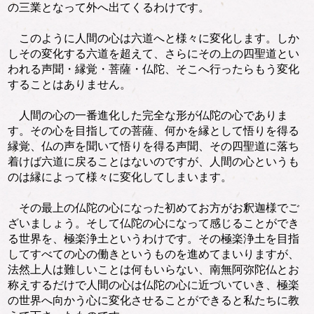
の三業となって外へ出てくるわけです。
このように人間の心は六道へと様々に変化します。しか
しその変化する六道を超えて、さらにその上の四聖道とい
われる声聞・縁覚・菩薩・仏陀、そこへ行ったらもう変化
することはありません。
人間の心の一番進化した完全な形が仏陀の心でありま
す。その心を目指しての菩薩、何かを縁として悟りを得る
縁覚、仏の声を聞いて悟りを得る声聞、その四聖道に落ち
着けば六道に戻ることはないのですが、人間の心というも
のは縁によって様々に変化してしまいます。
その最上の仏陀の心になった初めてお方がお釈迦様でご
ざいましょう。そして仏陀の心になって感じることができ
る世界を、極楽浄土というわけです。その極楽浄土を目指
してすべての心の働きというものを進めてまいりますが、
法然上人は難しいことは何もいらない、南無阿弥陀仏とお
称えするだけで人間の心は仏陀の心に近づいていき、極楽
の世界へ向かう心に変化させることができると私たちに教