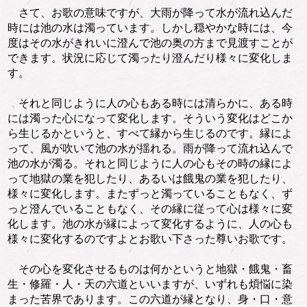
さて、お歌の意味ですが、大雨が降って水が流れ込んだ
時には池の水は濁っています。しかし穏やかな時には、今
度はその水がきれいに澄んで池の奥の方まで見渡すことが
できます。状況に応じて濁ったり澄んだり様々に変化しま
す。
それと同じように人の心もある時には清らかに、ある時
には濁った心になって変化します。そういう変化はどこか
ら生じるかというと、すべて縁から生じるのです。縁によ
って、風が吹いて池の水が揺れる。雨が降って流れ込んで
池の水が濁る。それと同じように人の心もその時の縁によ
って地獄の業を犯したり、あるいは餓鬼の業を犯したり、
様々に変化します。またずっと濁っていることもなく、ず
っと澄んでいることもなく、その縁に従って心は様々に変
化します。池の水が縁によって変化するように、人の心も
様々に変化するのですよとお歌い下さった尊いお歌です。
その心を変化させるものは何かというと地獄・餓鬼・畜
生・修羅・人・天の六道といいますが、いずれも煩悩に染
まった苦界であります。この六道が縁となり、身・口・意