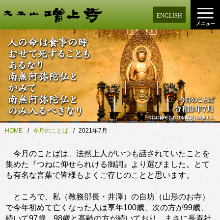
ENGLISH
HOME
今月のことば
2021年7月
今月のことばは、法然上人がいつも話されていたことを
集めた『つねに仰せられける御詞』より選びました。とて
も有名な言葉で皆様もよくご存じのことと思います。
ところで、私（教務部長・井澤）の自坊（山形のお寺）
で今年初めて亡くなった人は享年100歳、次の方が99歳、
続いて97歳、98歳と高齢の方が続いており、まさに長寿社