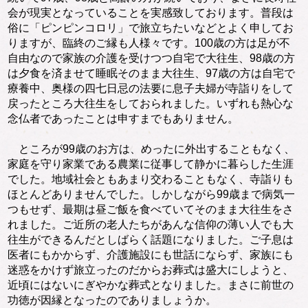
会が現実となっていることを実感致しております。普段は
俗に「ピンピンコロリ」で旅立ちたいなどとよく申してお
りますが、臨終のご縁も人様々です。100歳の方は足が不
自由なので家族の介護を受けつつ自宅で大往生、98歳の方
は夕食を済ませて睡眠そのまま大往生、97歳の方は自宅で
療養中、奥様の四七日忌の法要に息子夫婦が寺詣りをして
戻ったところ大往生をしておられました。いずれも熱心な
念仏者であったことは申すまでもありません。
ところが99歳のお方は、めったに外出することもなく、
家庭を守り家業である農業に従事して静かに暮らした生涯
でした。地域社会ともあまり交わることもなく、寺詣りも
ほとんどありませんでした。しかしながら99歳まで病気一
つもせず、最期は昼ご飯を食べていてそのまま大往生をさ
れました。ご近所の老人たちがあんな信仰の薄い人でも大
往生ができるんだとしばらく話題になりました。ご子息は
医者にもかからず、介護施設にも世話にならず、家族にも
迷惑をかけず旅立ったのだからお葬式は盛大にしようと、
近頃にはないにぎやかな葬式となりました。まさに前世の
功徳が因縁となったのでありましょうか。