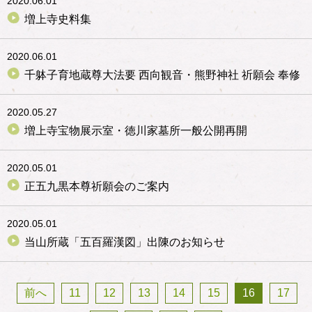
2020.06.01
増上寺史料集
2020.06.01
千躰子育地蔵尊大法要 西向観音・熊野神社 祈願会 奉修
2020.05.27
増上寺宝物展示室・徳川家墓所一般公開再開
2020.05.01
正五九黒本尊祈願会のご案内
2020.05.01
当山所蔵「五百羅漢図」出陳のお知らせ
前へ
11
12
13
14
15
16
17