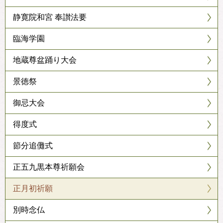
静寛院和宮 奉讃法要
臨海学園
地蔵尊盆踊り大会
景徳祭
御忌大会
得度式
節分追儺式
正五九黒本尊祈願会
正月初祈願
別時念仏