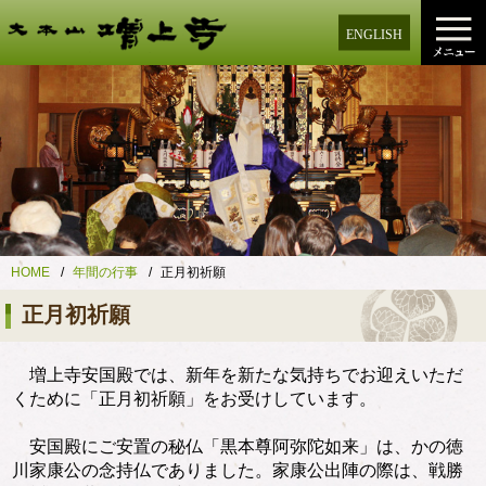
ENGLISH
HOME
年間の行事
正月初祈願
正月初祈願
増上寺安国殿では、新年を新たな気持ちでお迎えいただ
くために「正月初祈願」をお受けしています。
安国殿にご安置の秘仏「黒本尊阿弥陀如来」は、かの徳
川家康公の念持仏でありました。家康公出陣の際は、戦勝