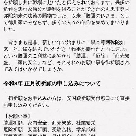
を祈願し共に戦場に赴いたと伝えられております。幾多の
危難を逃れ家康公が勝利を得ることができたのも黒本尊阿
弥陀如来の功徳の賜物でした。以来「勝運の仏さま」とし
て徳川家のみならず、多くの人々の信仰を集めてまいりま
した。
皆さまも是非、新しい年の始まりに「黒本尊阿弥陀如
来」とご縁を結んでいただき「物事が勝れた方向に運ぶ」
という勝運のご利益にあやかり「勝運」「厄除」「商売繁
盛」「家内安全」など、それぞれのお願い事を御祈願され
てみてはいかがでしょうか。
令和8年 正月初祈願の申し込みについて
初祈願をお申込みの方は、安国殿祈願受付窓口にて直接
お申し込みください。
【お願い事】
勝運祈願、家内安全、商売繁盛、社業繁栄
厄除祈願、安産祈願、受験合格、学業成就