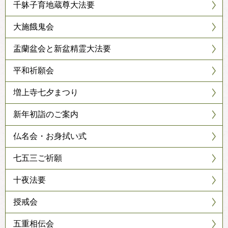
千躰子育地蔵尊大法要
大施餓鬼会
盂蘭盆会と新盆精霊大法要
平和祈願会
増上寺七夕まつり
新年初詣のご案内
仏名会・お身拭い式
七五三ご祈願
十夜法要
授戒会
五重相伝会