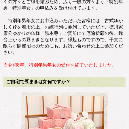
くの方々とご縁を結ぶため、広く一般の方々より「特別年
男・特別年女」の申込みを受け付けています。
特別年男年女にお申込みいただいた皆様には、古式ゆか
しく裃を着用の上、お練行列に参列していただき、徳川家
康公ゆかりの仏様「黒本尊」ご寳前にて厄除祈願の後、舞
台上からの豆まきとなります。縁起ものですので、干支に
限らず開運招福のためにも、お誘い合わせの上ご参加くだ
さい。
※令和8年、特別年男年女の受付を終了いたしました。
ご自宅で豆まきは如何ですか？