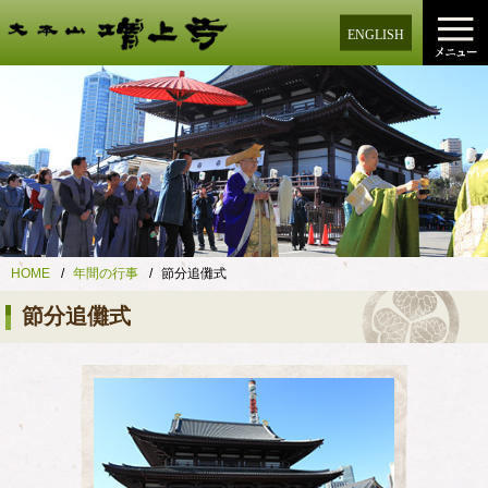
ENGLISH
HOME
年間の行事
節分追儺式
節分追儺式