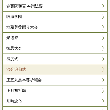
静寛院和宮 奉讃法要
臨海学園
地蔵尊盆踊り大会
景徳祭
御忌大会
得度式
節分追儺式
正五九黒本尊祈願会
正月初祈願
別時念仏