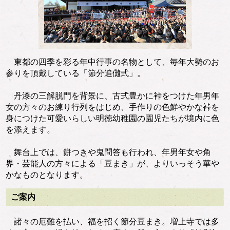
東都の四季を彩る年中行事の名物として、毎年大勢のお
参りを頂戴している「節分追儺式」。
丹漆の三解脱門を背景に、古式豊かに裃をつけた年男年
女の方々のお練り行列をはじめ、手作りの色鮮やかな裃を
身につけた可愛いらしい明徳幼稚園の園児たちが境内に色
を添えます。
舞台上では、餅つきや鬼問答も行われ、年男年女や角
界・芸能人の方々による「豆まき」が、よりいっそう華や
かなものとなります。
ご案内
諸々の厄難を払い、福を招く節分豆まき。増上寺では多