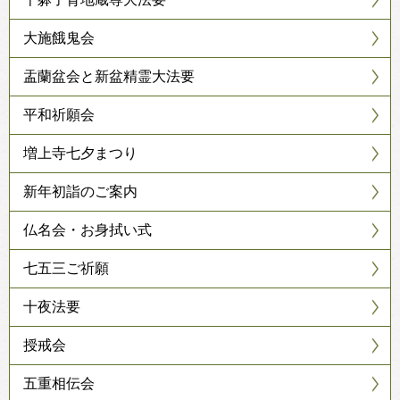
大施餓鬼会
盂蘭盆会と新盆精霊大法要
平和祈願会
増上寺七夕まつり
新年初詣のご案内
仏名会・お身拭い式
七五三ご祈願
十夜法要
授戒会
五重相伝会