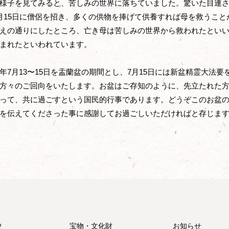
様子を見てみると、苦しみの世界に落ちていました。驚いた目連
月15日に僧侶を招き、多くの供物を捧げて供養すれば母を救うこ
えの通りにしたところ、亡き母は苦しみの世界から救われたとい
まれたといわれています。
イド
7月13〜15日を盂蘭盆の期間とし、7月15日には新盆精霊大法
方々のご回向をいたします。お盆はご存知のように、先立たれた
って、共に過ごすという国民的行事であります。どうぞこのお盆
教師会
を伝えてくださった事に感謝してお過ごしいただければと存じま
史
宝物・文化財
お知らせ