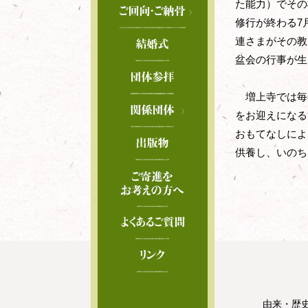
た能力）でその
宝物展示室
ご回向
修行が終わる7
光摂殿天井絵
連さまがその教
ご納骨
盆会の行事が生
アプリで増上寺ガ
増上寺では毎年
雅楽会
をお迎えになる
おもてなしによ
大本山 増上寺布
供養し、いのち
吉水講
緑山会
明徳幼稚園
ボーイスカウト
由来・歴