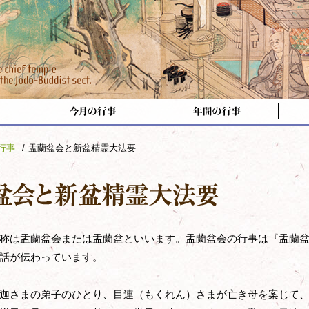
行事
盂蘭盆会と新盆精霊大法要
称は盂蘭盆会または盂蘭盆といいます。盂蘭盆会の行事は『盂蘭盆
話が伝わっています。
迦さまの弟子のひとり、目連（もくれん）さまが亡き母を案じて、