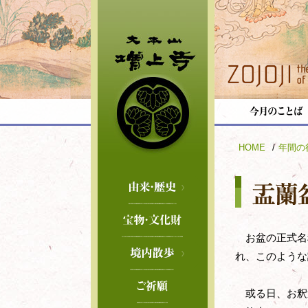
HOME
年間の
増上寺について
歴史
お盆の正式名
年表
境内散歩
れ、このような
法然上人と増上寺
徳川将軍家墓所
或る日、お釈